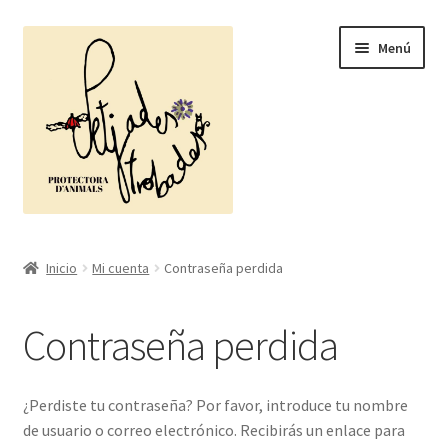
Ir
Ir
Menú
a
al
la
contenido
navegación
Inicio
Inicio
Mi cuenta
Contraseña perdida
Carrito
Contraseña perdida
Finalizar compra
Mi cuenta
¿Perdiste tu contraseña? Por favor, introduce tu nombre
de usuario o correo electrónico. Recibirás un enlace para