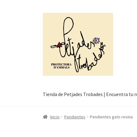
Ir
Ir
a
al
la
contenido
navegación
Tienda de Petjades Trobades | Encuentra tu 
Inicio
Carrito
Finalizar compra
Mi cuenta
Inicio
Pendientes
Pendientes gato resina