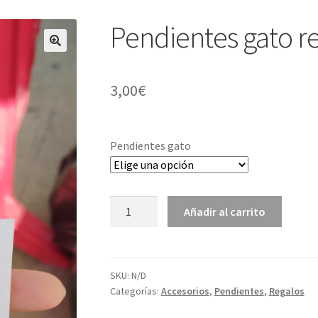
Pendientes gato r
🔍
3,00
€
Pendientes gato
Pendientes
Añadir al carrito
gato
resina
cantidad
SKU:
N/D
Categorías:
Accesorios
,
Pendientes
,
Regalos