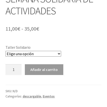
ACTIVIDADES
Rango
11,00
€
-
35,00
€
de
precios:
Taller Solidario
desde
11,00€
SEMANA
Añadir al carrito
hasta
SOLIDARIA
DE
35,00€
ACTIVIDADES
cantidad
SKU:
N/D
Categorías:
descargable
,
Eventos